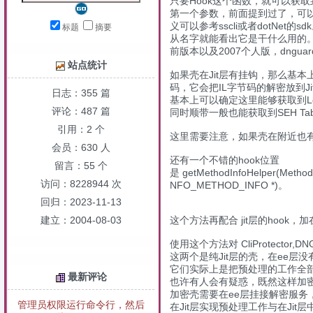
只要Hook这个函数，就可以获
第一个参数，前面提到过了，可以
义可以参考sscli或者dotNet的sd
标题
摘要
从名字就能看出它是干什么用的。如果你
前版本以及2007个人版，dnguard
站点统计
如果壳在Jit层有挂钩，那么基本
码，它会把IL字节码的解密放到Ji
日志：355 篇
基本上可以确定这里能够获取到LocalV
评论：487 篇
同时顺带一般也能获取到SEH Tab
引用：2 个
这里需要注意，如果壳在附近也有
会员：630 人
还有一个不错的hook位置
留言：55 个
是 getMethodInfoHelper(Met
访问：8228944 次
NFO_METHOD_INFO *)。
回归：2023-11-13
建立：2004-08-03
这个方法再配合 jit层的hoo
使用这个方法对 CliProtector
这两个是纯Jit层的壳，在ee层
它们实际上是把预处理的工作全
最新评论
也许有人会有疑惑，既然这样加
加密壳需要在ee层挂接解密服
管理员权限运行命令行，然后
在Jit层实现预处理工作与在Ji