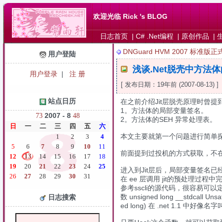
欢迎光临 Rick 's BLOG
日志首页
|
C# .Net编程
|
原创作品
|
DNGuard HVM 2007 标准版
用户登陆
浅谈.Net脱壳中方法
用户登录
|
注 册
[ 发布日期：19年前 (2007-08-13) 
站点日历
在之前介绍Jit层脱壳原理时曾提
1。方法体的局部变量签名。
2007 - 8
7
3
4
8
2。方法体的SEH 异常处理表。
日
一
二
三
四
五
六
本文主要就第一个问题进行简单
1
2
3
4
5
6
7
8
9
10
11
前面提到过投机的方式获取，不
12
13
14
15
16
17
18
19
20
21
22
23
24
25
进入到Jit层后，局部变量签名已经由
26
27
28
29
30
31
在 ee 层调用 jit的预处理过程中
参考sscli的源代码，很容易可
数 unsigned long __stdcall Un
日志搜索
ed long) 在 .net 1.1 中好像名字叫 