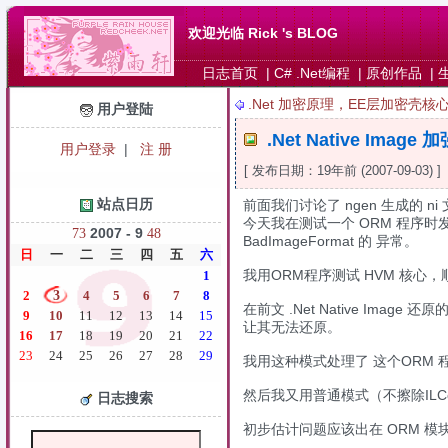
欢迎光临 Rick 's BLOG
日志首页
|
C# .Net编程
|
原创作品
|
.Net 加密原理，EE层加密壳核
用户登陆
.Net Native Ima
用户登录
|
注 册
[ 发布日期：19年前 (2007-09-03) 
站点日历
前面我们讨论了 ngen 生成的 
今天我在测试一个 ORM 程序时发
2007 - 9
7
3
4
8
BadImageFormat 的 异常。
日
一
二
三
四
五
六
我用ORM程序测试 HVM 核心，
1
2
3
4
5
6
7
8
在前文 .Net Native Ima
9
10
11
12
13
14
15
让其无法还原。
16
17
18
19
20
21
22
23
24
25
26
27
28
29
我用这种模式处理了 这个ORM 程序
然后我又用普通模式（不擦除ILC
日志搜索
初步估计问题应该出在 ORM 