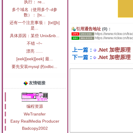
执行： re...
多个域名（使用多个-d参
数）： [tx...
还有一个注意事项： [txt][b]
是...
引用通告地址
(0)：
https://www.rickw.cn/tr
具体原因：某些 Unix&nb...
https://www.rickw.cn/t
不错 ~!~
上一篇：
.Net 加密原
漂亮 ......
下一篇：
.Net 加密
[eek][eek][eek] 最...
要先安装mysql 的odbc...
友情链接
编程资源
WeTransfer
Easy RealMedia Producer
Badcopy2002