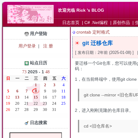
欢迎光临 Rick 's BLOG
日志首页
|
C# .Net编程
|
原创作品
|
crontab 定时格式
用户登陆
git 迁移仓库
用户登录
|
注 册
[ 发布日期：2年前 (2025-01-08) 
站点日历
要迁移一个Git仓库，您可以使用gi
码：
2025 - 1
7
3
4
8
日
一
二
三
四
五
六
1，在当前终端中，使用git clone
1
2
3
4
5
6
7
8
9
10
11
git clone --mirror <旧仓库U
12
13
14
15
16
17
18
19
20
21
22
23
24
25
26
27
28
29
30
31
2，进入刚刚克隆的仓库目录。
日志搜索
cd <旧仓库名>